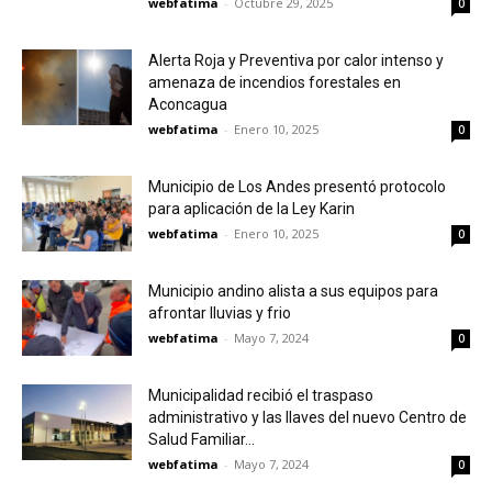
webfatima
-
Octubre 29, 2025
0
Alerta Roja y Preventiva por calor intenso y
amenaza de incendios forestales en
Aconcagua
webfatima
-
Enero 10, 2025
0
Municipio de Los Andes presentó protocolo
para aplicación de la Ley Karin
webfatima
-
Enero 10, 2025
0
Municipio andino alista a sus equipos para
afrontar lluvias y frio
webfatima
-
Mayo 7, 2024
0
Municipalidad recibió el traspaso
administrativo y las llaves del nuevo Centro de
Salud Familiar...
webfatima
-
Mayo 7, 2024
0