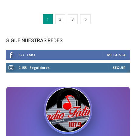
1
2
3
SIGUE NUESTRAS REDES
527
Fans
ME GUSTA
2,455
Seguidores
SEGUIR