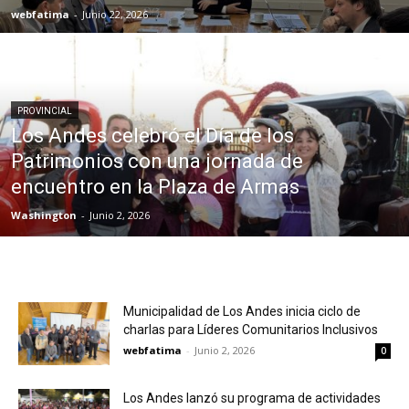
webfatima
-
Junio 22, 2026
PROVINCIAL
Los Andes celebró el Día de los
Patrimonios con una jornada de
encuentro en la Plaza de Armas
Washington
-
Junio 2, 2026
Municipalidad de Los Andes inicia ciclo de
charlas para Líderes Comunitarios Inclusivos
webfatima
-
Junio 2, 2026
0
Los Andes lanzó su programa de actividades