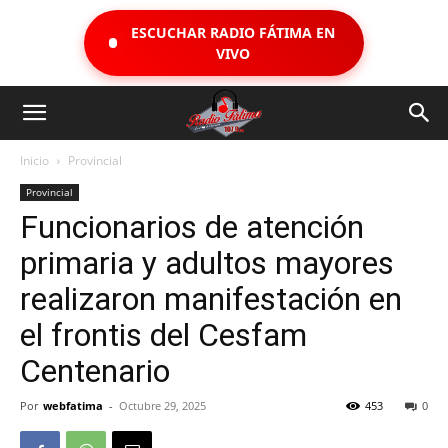
ESCUCHAR RADIO FÁTIMA EN
VIVO
Inicio
Provincial
Provincial
Funcionarios de atención
primaria y adultos mayores
realizaron manifestación en
el frontis del Cesfam
Centenario
Por
webfatima
-
Octubre 29, 2025
453
0