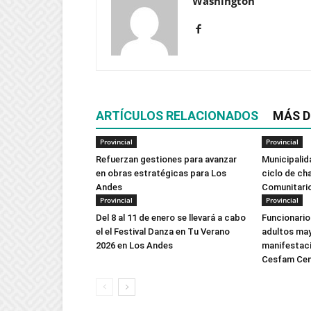
Washington
ARTÍCULOS RELACIONADOS
MÁS D
Provincial
Provincial
Refuerzan gestiones para avanzar
Municipalid
en obras estratégicas para Los
ciclo de ch
Andes
Comunitario
Provincial
Provincial
Del 8 al 11 de enero se llevará a cabo
Funcionario
el el Festival Danza en Tu Verano
adultos may
2026 en Los Andes
manifestació
Cesfam Cen