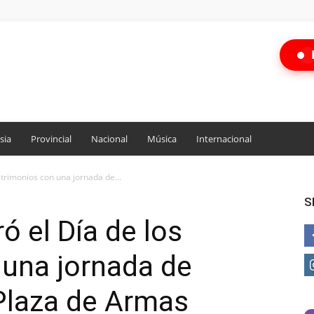
sia
Provincial
Nacional
Música
Internacional
atrimonios con una jornada de...
S
ó el Día de los
 una jornada de
Plaza de Armas