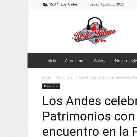
C
15.3
Jueves, Agosto 6, 2026
Los Andes
Radio
Fatima
Inicio
Conocenos
Galería
Nuestra Igle
Inicio
Provincial
Los Andes celebró el Día de los P
Provincial
Los Andes celebr
Patrimonios con
encuentro en la 