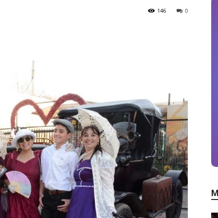
146
0
M