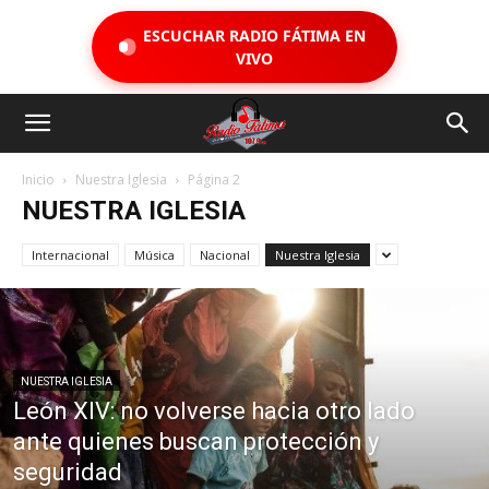
ESCUCHAR RADIO FÁTIMA EN
VIVO
Inicio
Nuestra Iglesia
Página 2
NUESTRA IGLESIA
Internacional
Música
Nacional
Nuestra Iglesia
NUESTRA IGLESIA
León XIV: no volverse hacia otro lado
ante quienes buscan protección y
seguridad