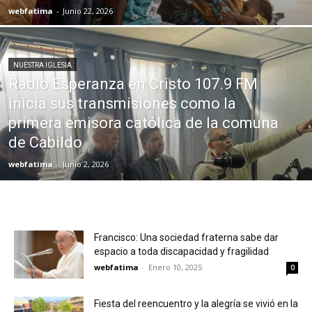
webfatima
-
Junio 22, 2026
NUESTRA IGLESIA
Radio Esperanza en Cristo 107.9 FM
inicia sus transmisiones como la
primera emisora católica de la comuna
de Cabildo
webfatima
-
Junio 2, 2026
Francisco: Una sociedad fraterna sabe dar
espacio a toda discapacidad y fragilidad
webfatima
-
Enero 10, 2025
0
Fiesta del reencuentro y la alegría se vivió en la