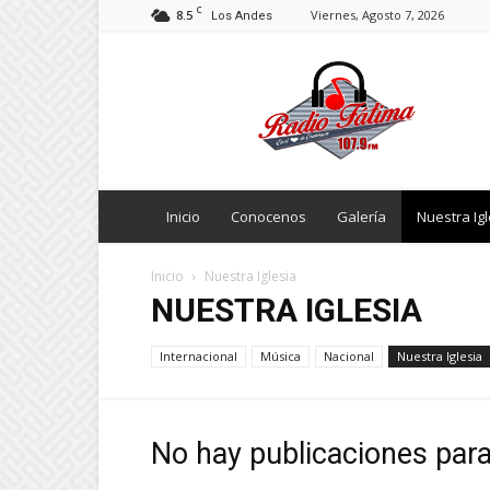
C
8.5
Viernes, Agosto 7, 2026
Los Andes
Radio
Fatima
Inicio
Conocenos
Galería
Nuestra Igl
Inicio
Nuestra Iglesia
NUESTRA IGLESIA
Internacional
Música
Nacional
Nuestra Iglesia
No hay publicaciones par