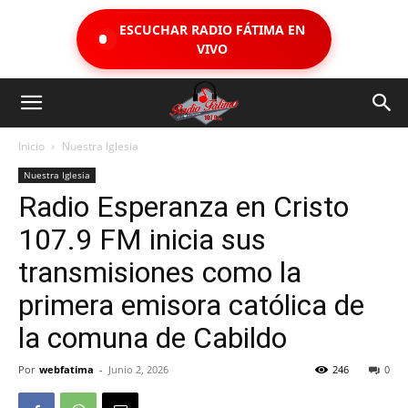
ESCUCHAR RADIO FÁTIMA EN
VIVO
Inicio
Nuestra Iglesia
Nuestra Iglesia
Radio Esperanza en Cristo
107.9 FM inicia sus
transmisiones como la
primera emisora católica de
la comuna de Cabildo
Por
webfatima
-
Junio 2, 2026
246
0