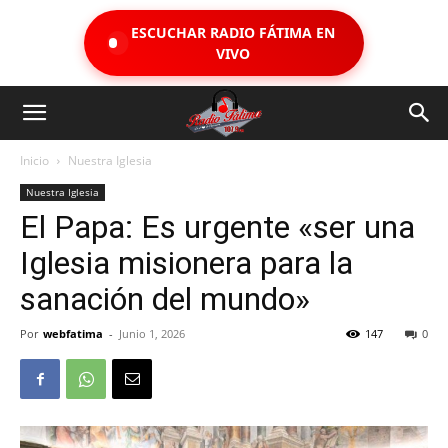
ESCUCHAR RADIO FÁTIMA EN
VIVO
Inicio
Nuestra Iglesia
Nuestra Iglesia
El Papa: Es urgente «ser una
Iglesia misionera para la
sanación del mundo»
Por
webfatima
-
Junio 1, 2026
147
0