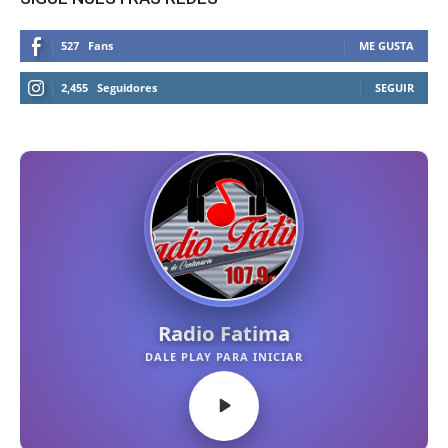
527
Fans
ME GUSTA
2,455
Seguidores
SEGUIR