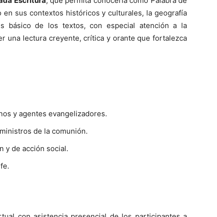
rada Escritura
, que permita conocerla como Palabra de
en sus contextos históricos y culturales, la geografía
isis básico de los textos, con especial atención a la
r una lectura creyente, crítica y orante que fortalezca
onos y agentes evangelizadores.
 ministros de la comunión.
 y de acción social.
fe.
tual con asistencia presencial de los participantes a