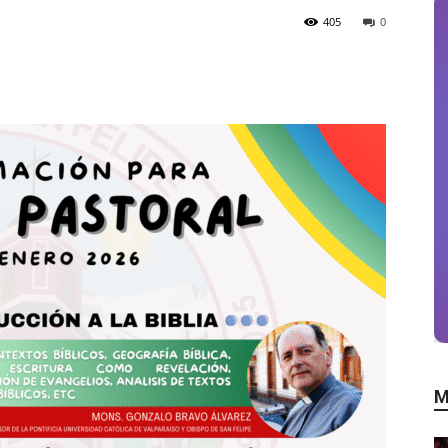
405
0
M