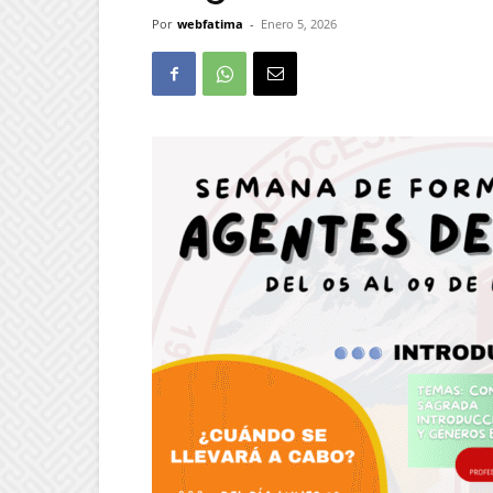
Por
webfatima
-
Enero 5, 2026