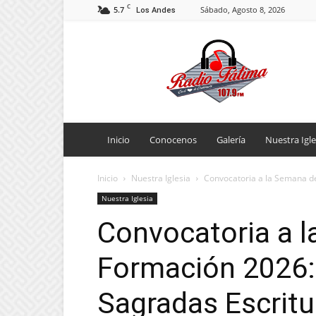
C
5.7
Sábado, Agosto 8, 2026
Los Andes
Radio
Fatima
Inicio
Conocenos
Galería
Nuestra Igle
Inicio
Nuestra Iglesia
Convocatoria a la Semana de
Nuestra Iglesia
Convocatoria a 
Formación 2026: 
Sagradas Escritu