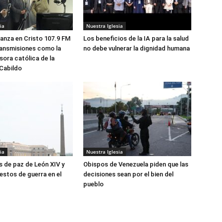
ia
Nuestra Iglesia
anza en Cristo 107.9 FM
Los beneficios de la IA para la salud
transmisiones como la
no debe vulnerar la dignidad humana
sora católica de la
Cabildo
ia
Nuestra Iglesia
s de paz de León XIV y
Obispos de Venezuela piden que las
estos de guerra en el
decisiones sean por el bien del
pueblo