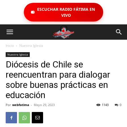
ESCUCHAR RADIO FÁTIMA EN
VIVO
Inicio
Nuestra Iglesia
Nuestra Iglesia
Diócesis de Chile se
reencuentran para dialogar
sobre buenas prácticas en
educación
Por
webfatima
-
Mayo 29, 2023
1143
0