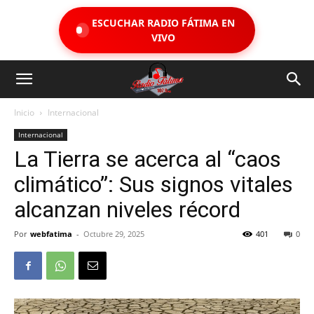
ESCUCHAR RADIO FÁTIMA EN
VIVO
Inicio
Internacional
Internacional
La Tierra se acerca al “caos
climático”: Sus signos vitales
alcanzan niveles récord
Por
webfatima
-
Octubre 29, 2025
401
0