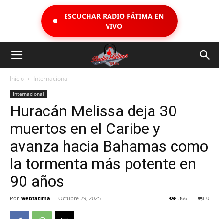
ESCUCHAR RADIO FÁTIMA EN
VIVO
Inicio
Internacional
Internacional
Huracán Melissa deja 30
muertos en el Caribe y
avanza hacia Bahamas como
la tormenta más potente en
90 años
Por
webfatima
-
Octubre 29, 2025
366
0