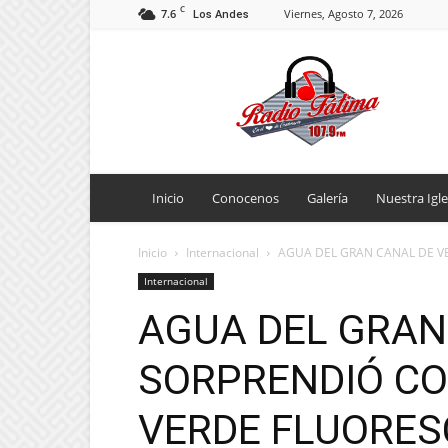
C
7.6
Viernes, Agosto 7, 2026
Los Andes
Radio
Fatima
Inicio
Conocenos
Galería
Nuestra Igle
Inicio
Internacional
AGUA DEL GRAN CANAL DE V
Internacional
AGUA DEL GRAN
SORPRENDIÓ CO
VERDE FLUORES