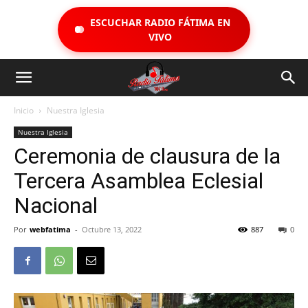
ESCUCHAR RADIO FÁTIMA EN
VIVO
Inicio
Nuestra Iglesia
Nuestra Iglesia
Ceremonia de clausura de la
Tercera Asamblea Eclesial
Nacional
Por
webfatima
-
Octubre 13, 2022
887
0