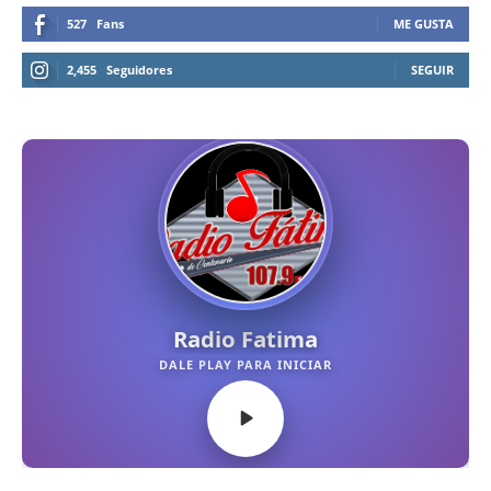
527
Fans
ME GUSTA
2,455
Seguidores
SEGUIR