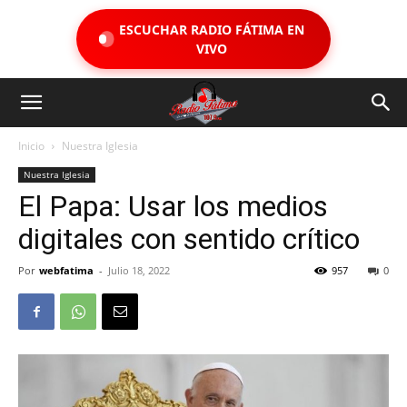
ESCUCHAR RADIO FÁTIMA EN
VIVO
Inicio
Nuestra Iglesia
Nuestra Iglesia
El Papa: Usar los medios
digitales con sentido crítico
Por
webfatima
-
Julio 18, 2022
957
0