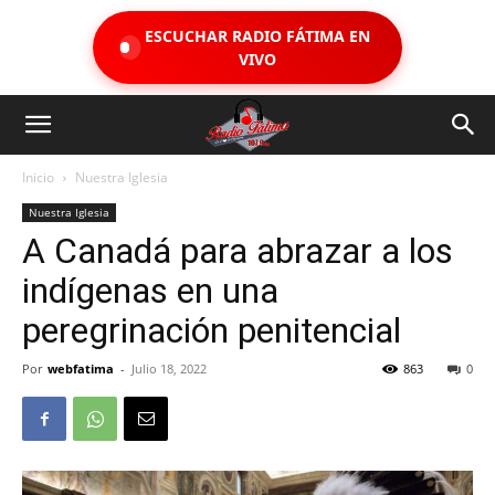
ESCUCHAR RADIO FÁTIMA EN
VIVO
Inicio
Nuestra Iglesia
Nuestra Iglesia
A Canadá para abrazar a los
indígenas en una
peregrinación penitencial
Por
webfatima
-
Julio 18, 2022
863
0