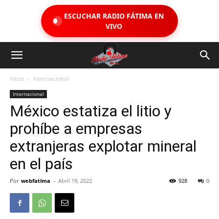
ESCUCHAR RADIO FÁTIMA EN
VIVO
Inicio
Internacional
Internacional
México estatiza el litio y
prohíbe a empresas
extranjeras explotar mineral
en el país
Por
webfatima
-
Abril 19, 2022
928
0