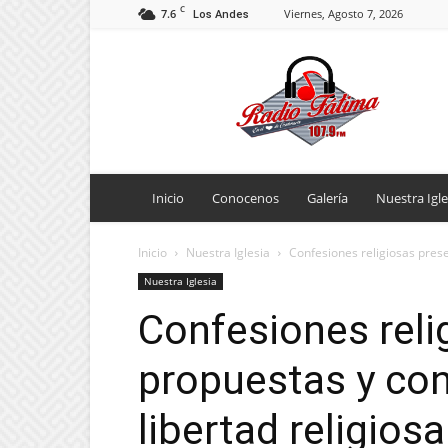
C
7.6
Viernes, Agosto 7, 2026
Los Andes
Radio
Fatima
Inicio
Conocenos
Galería
Nuestra Igle
Inicio
Nuestra Iglesia
Confesiones religiosas prese
Nuestra Iglesia
Confesiones reli
propuestas y co
libertad religios