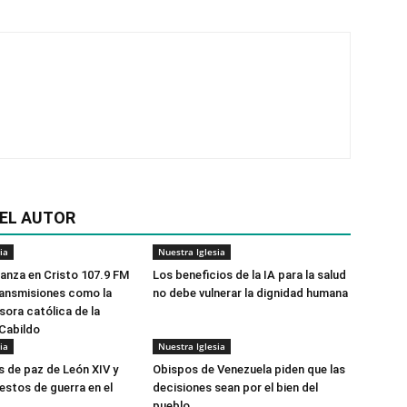
EL AUTOR
ia
Nuestra Iglesia
anza en Cristo 107.9 FM
Los beneficios de la IA para la salud
transmisiones como la
no debe vulnerar la dignidad humana
sora católica de la
Cabildo
ia
Nuestra Iglesia
s de paz de León XIV y
Obispos de Venezuela piden que las
estos de guerra en el
decisiones sean por el bien del
pueblo