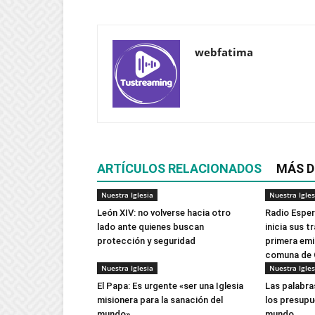
webfatima
ARTÍCULOS RELACIONADOS
MÁS D
Nuestra Iglesia
Nuestra Igles
León XIV: no volverse hacia otro
Radio Esper
lado ante quienes buscan
inicia sus 
protección y seguridad
primera emi
comuna de 
Nuestra Iglesia
Nuestra Igles
El Papa: Es urgente «ser una Iglesia
Las palabra
misionera para la sanación del
los presupu
mundo»
mundo