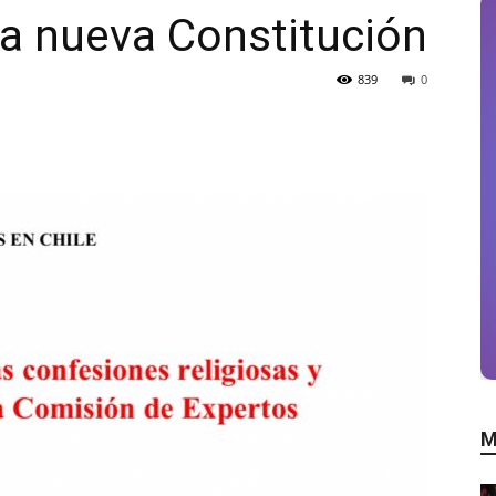
a nueva Constitución
839
0
M