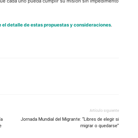
 que cada uno pueda cumplir su misión sin impedimento
 el detalle de estas propuestas y consideraciones
.
Artículo siguiente
ía
Jornada Mundial del Migrante: “Libres de elegir si
e
migrar o quedarse”