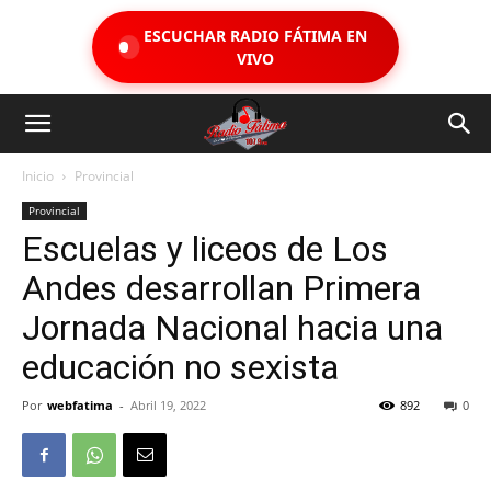
ESCUCHAR RADIO FÁTIMA EN
VIVO
Inicio
Provincial
Provincial
Escuelas y liceos de Los
Andes desarrollan Primera
Jornada Nacional hacia una
educación no sexista
Por
webfatima
-
Abril 19, 2022
892
0