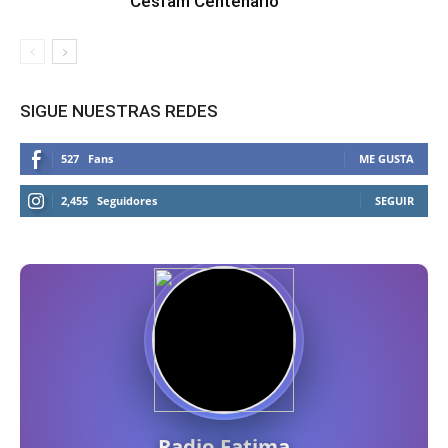
Cesfam Centenario
SIGUE NUESTRAS REDES
527
Fans
ME GUSTA
2,455
Seguidores
SEGUIR