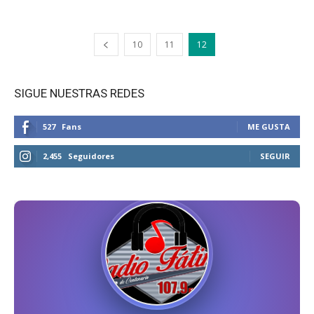
10
11
12
SIGUE NUESTRAS REDES
527
Fans
ME GUSTA
2,455
Seguidores
SEGUIR