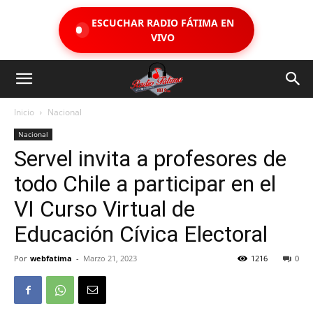
ESCUCHAR RADIO FÁTIMA EN
VIVO
Inicio
Nacional
Nacional
Servel invita a profesores de
todo Chile a participar en el
VI Curso Virtual de
Educación Cívica Electoral
Por
webfatima
-
Marzo 21, 2023
1216
0