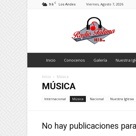
C
9.6
Viernes, Agosto 7, 2026
Los Andes
Radio
Fatima
Inicio
Conocenos
Galería
Nuestra Igl
Inicio
Música
MÚSICA
Internacional
Música
Nacional
Nuestra Iglesia
No hay publicaciones par