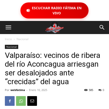
ESCUCHAR RADIO FÁTIMA EN
VIVO
Inicio
Nacional
Nacional
Valparaíso: vecinos de ribera
del río Aconcagua arriesgan
ser desalojados ante
“crecidas” del agua
Por
webfatima
-
Enero 10, 2025
585
0